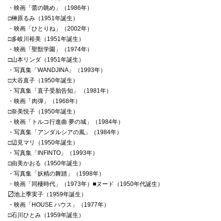
・映画「蕾の眺め」（1986年）
□榊原るみ（1951年誕生）
・映画「ひとりね」（2002年）
□多岐川裕美（1951年誕生）
・映画「聖獣学園」（1974年）
□山本リンダ（1951年誕生）
・写真集「WANDJINA」（1993年）
□大谷直子（1950年誕生）
・写真集「直子受胎告知」 （1981年）
・映画「肉弾」（1968年）
□奈美悦子（1950年誕生）
・映画「トルコ行進曲 夢の城」（1984年）
・写真集「アンダルシアの風」（1984年）
□辺見マリ（1950年誕生）
・写真集「INFINTO」（1993年）
□由美かおる（1950年誕生）
・写真集「妖精の舞踏」（1998年）
・映画「同棲時代」（1973年）■ヌード（1950年代誕生）
〼池上季実子（1959年誕生）
・映画「HOUSE ハウス」（1977年）
□石川ひとみ（1959年誕生）