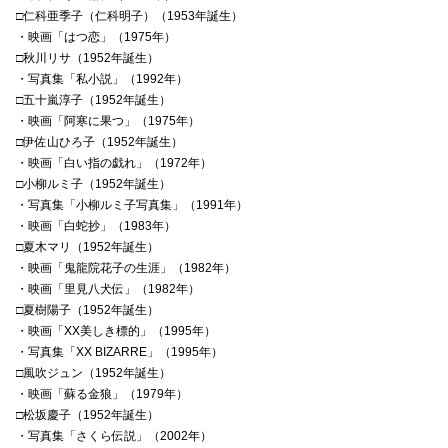
□仁科亜季子（仁科明子）（1953年誕生）
・映画「はつ恋」（1975年）
□秋川リサ（1952年誕生）
・写真集「私小説」（1992年）
□五十嵐淳子（1952年誕生）
・映画「阿寒に果つ」（1975年）
□伊佐山ひろ子（1952年誕生）
・映画「白い指の戯れ」（1972年）
□小柳ルミ子（1952年誕生）
・写真集「小柳ルミ子写真集」（1991年）
・映画「白蛇抄」（1983年）
□夏木マリ（1952年誕生）
・映画「鬼龍院花子の生涯」（1982年）
・映画「里見八犬伝」（1982年）
□夏樹陽子（1952年誕生）
・映画「XX美しき標的」（1995年）
・写真集「XX BIZARRE」（1995年）
□風吹ジュン（1952年誕生）
・映画「蘇る金狼」（1979年）
□松坂慶子（1952年誕生）
・写真集「さくら伝説」（2002年）