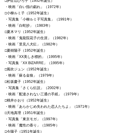
□伊佐山ひろ子（1952年誕生）
・映画「白い指の戯れ」（1972年）
□小柳ルミ子（1952年誕生）
・写真集「小柳ルミ子写真集」（1991年）
・映画「白蛇抄」（1983年）
□夏木マリ（1952年誕生）
・映画「鬼龍院花子の生涯」（1982年）
・映画「里見八犬伝」（1982年）
□夏樹陽子（1952年誕生）
・映画「XX美しき標的」（1995年）
・写真集「XX BIZARRE」（1995年）
□風吹ジュン（1952年誕生）
・映画「蘇る金狼」（1979年）
□松坂慶子（1952年誕生）
・写真集「さくら伝説」（2002年）
・映画「配達されない三通の手紙」（1979年）
□桃井かおり（1952年誕生）
・映画「あらかじめ失われた恋人たちよ」（1971年）
□天地真理（1951年誕生）
・写真集「東京モガ」（1997年）
・映画「魔性の香り」（1985年）
□今陽子（1951年誕生）