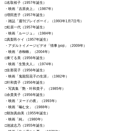
□名取裕子（1957年誕生）
・映画「吉原炎上」（1987年）
□増田恵子（1957年誕生）
・雑誌「週刊プレイボーイ」（1993年1月7日号）
□松居一代（1957年誕生）
・映画「ルージュ」（1984年）
□真梨邑ケイ（1957年誕生）
・アダルトイメージビデオ「情事 jyoji」（2009年）
・映画「赤蜘蛛」（2004年）
□東てる美（1956年誕生）
・映画「生贄夫人」（1974年）
□佳那晃子（1956年誕生）
・映画「鬼龍院花子の生涯」（1982年）
□叶和貴子（1956年誕生）
・写真集「艶・叶和貴子」（1985年）
□余貴美子（1956年誕生）
・映画「ヌードの夜」（1993年）
・映画「噛む女」（1988年）
□朝加真由美（1955年誕生）
・映画「純」（1980年）
□池波志乃（1955年誕生）