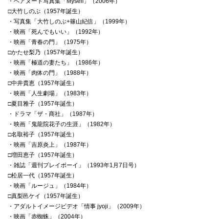
・ヘアヌード写真集「Myself」（2006年）
□大竹しのぶ（1957年誕生）
・写真集「大竹しのぶ+篠山紀信」（1999年）
・映画「死んでもいい」（1992年）
・映画「青春の門」（1975年）
□かたせ梨乃（1957年誕生）
・映画「極道の妻たち」（1986年）
・映画「肉体の門」（1988年）
□中井貴恵（1957年誕生）
・映画「人生劇場」（1983年）
□夏目雅子（1957年誕生）
・ドラマ「ザ・商社」（1987年）
・映画「鬼龍院花子の生涯」（1982年）
□名取裕子（1957年誕生）
・映画「吉原炎上」（1987年）
□増田恵子（1957年誕生）
・雑誌「週刊プレイボーイ」（1993年1月7日号）
□松居一代（1957年誕生）
・映画「ルージュ」（1984年）
□真梨邑ケイ（1957年誕生）
・アダルトイメージビデオ「情事 jyoji」（2009年）
・映画「赤蜘蛛」（2004年）