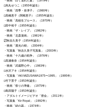
・映画「白く濡れた夏」（1979年）
□烏丸せつこ（1955年誕生）
・映画「四季・奈津子」（1980年）
□高橋恵子（関根恵子）（1955年誕生）
・映画「高校生ブルース」（1970年）
□田中裕子（1955年誕生）
・映画「ザ・レイプ」（1982年）
・映画「北斎漫画」（1981年）
〼秋吉久美子（1954年誕生）
・映画「透光の樹」（2004年）
・写真集「秋吉久美子写真集」（2003年）
・映画「十六歳の戦争」（1976年）
□高瀬春奈（1954年誕生）
・映画「武蔵野心中」（1983年）
□水沢アキ（1954年誕生）
・写真集「AKI MIZUSAWA1975〜1995」（1995年）
□竹下景子（1953年誕生）
・映画「祭りの準備」（1975年）
□島田陽子（1953年誕生）
・アダルトイメージビデオ「密会」（2011年）
・写真集「Kir Royal」（1992年）
・映画「砂の器」（1974年）