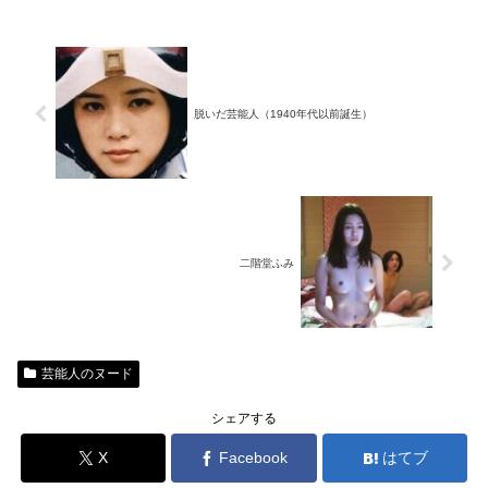
脱いだ芸能人（1940年代以前誕生）
二階堂ふみ
芸能人のヌード
シェアする
X
Facebook
はてブ